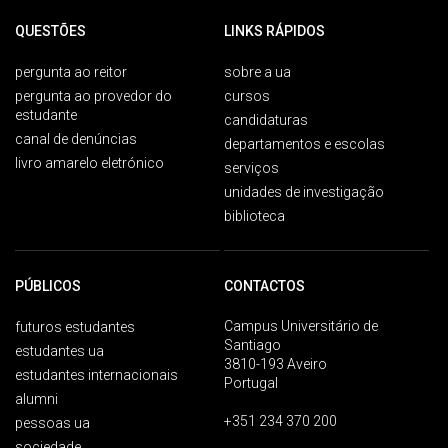
QUESTÕES
LINKS RÁPIDOS
pergunta ao reitor
sobre a ua
pergunta ao provedor do
cursos
estudante
candidaturas
canal de denúncias
departamentos e escolas
livro amarelo eletrónico
serviços
unidades de investigação
biblioteca
PÚBLICOS
CONTACTOS
Campus Universitário de
futuros estudantes
Santiago
estudantes ua
3810-193 Aveiro
estudantes internacionais
Portugal
alumni
+351 234 370 200
pessoas ua
sociedade