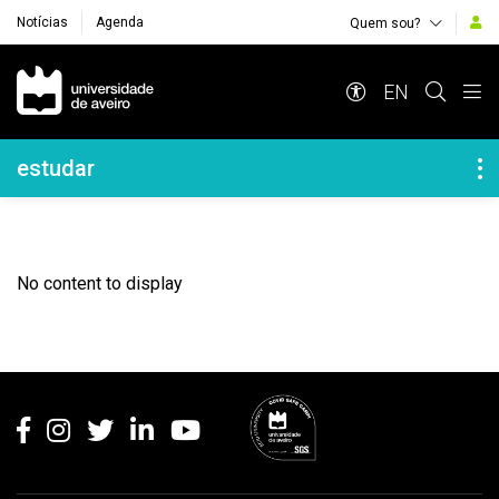
Notícias
Agenda
Quem sou?
Navegação Principal
EN
Navegação Lateral
estudar
No content to display
Rodapé