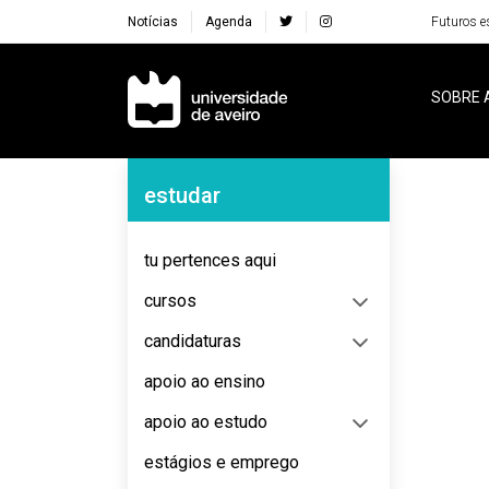
Notícias
Agenda
Futuros e
Navegação Principal
SOBRE 
Navegação Lateral
estudar
No content to display
tu pertences aqui
cursos
candidaturas
apoio ao ensino
apoio ao estudo
estágios e emprego