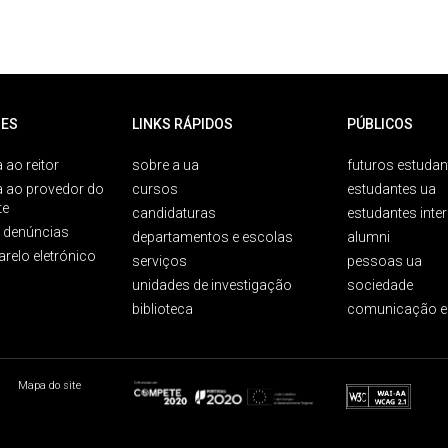
ES
LINKS RÁPIDOS
PÚBLICOS
 ao reitor
sobre a ua
futuros estudan
a ao provedor do
cursos
estudantes ua
te
candidaturas
estudantes inte
e denúncias
departamentos e escolas
alumni
arelo eletrónico
serviços
pessoas ua
unidades de investigação
sociedade
biblioteca
comunicação e
Mapa do site