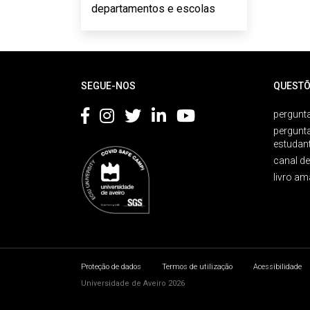
departamentos e escolas
Rodapé
SEGUE-NOS
QUESTÕ
pergunta
pergunt
estudan
canal d
livro am
Proteção de dados
Termos de utilização
Acessibilidade
Universidade de Aveiro 2026