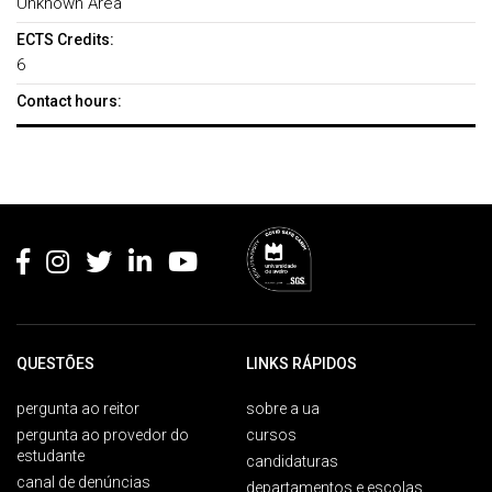
Unknown Area
ECTS Credits:
6
Contact hours:
Rodapé
QUESTÕES
LINKS RÁPIDOS
pergunta ao reitor
sobre a ua
pergunta ao provedor do
cursos
estudante
candidaturas
canal de denúncias
departamentos e escolas