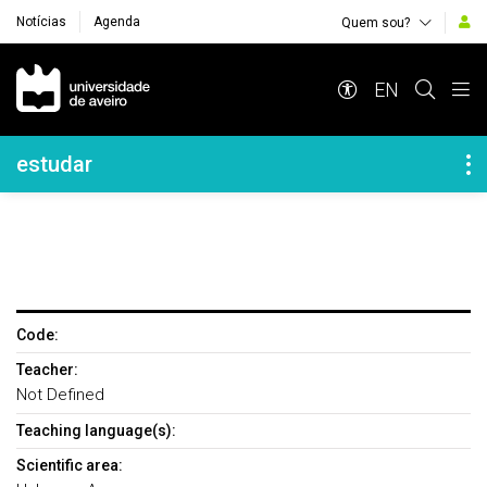
Notícias
Agenda
Quem sou?
Navegação Principal
EN
Navegação Lateral
estudar
Code:
Teacher:
Not Defined
Teaching language(s):
Scientific area: