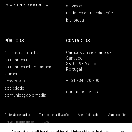
livro amarelo eletrónico
serviços
unidades de investigação
biblioteca
PÚBLICOS
CONTACTOS
Campus Universitário de
futuros estudantes
Santiago
estudantes ua
3810-193 Aveiro
estudantes internacionais
Portugal
alumni
+351 234 370 200
pessoas ua
sociedade
contactos gerais
comunicação e media
Proteção de dados
Termos de utilização
Acessibilidade
Mapa do site
Universidade de Aveiro 2026
Ao aceitar a política de cookies da Universidade de Aveiro