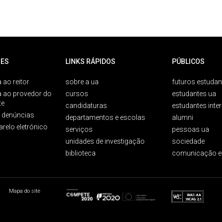
ES
LINKS RÁPIDOS
PÚBLICOS
 ao reitor
sobre a ua
futuros estudan
a ao provedor do
cursos
estudantes ua
te
candidaturas
estudantes inte
e denúncias
departamentos e escolas
alumni
arelo eletrónico
serviços
pessoas ua
unidades de investigação
sociedade
biblioteca
comunicação e
Mapa do site