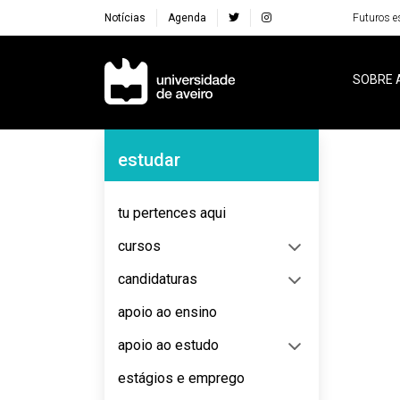
Notícias
Agenda
Futuros e
Navegação Principal
SOBRE 
Navegação Lateral
estudar
No content to display
tu pertences aqui
cursos
candidaturas
apoio ao ensino
apoio ao estudo
estágios e emprego