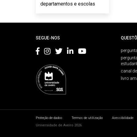
departamentos e escolas
Rodapé
SEGUE-NOS
QUESTÕ
pergunta
pergunt
estudan
canal d
livro am
Proteção de dados
Termos de utilização
Acessibilidade
Universidade de Aveiro 2026