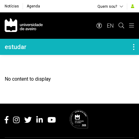
Notícias
Agenda
Quem sou?
Navegação Principal
EN
Navegação Lateral
estudar
No content to display
Rodapé