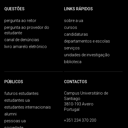
QUESTÕES
LINKS RÁPIDOS
pergunta ao reitor
sobre a ua
pergunta ao provedor do
cursos
estudante
candidaturas
canal de denúncias
departamentos e escolas
livro amarelo eletrónico
serviços
unidades de investigação
biblioteca
PÚBLICOS
CONTACTOS
Campus Universitário de
futuros estudantes
Santiago
estudantes ua
3810-193 Aveiro
estudantes internacionais
Portugal
alumni
+351 234 370 200
pessoas ua
sociedade