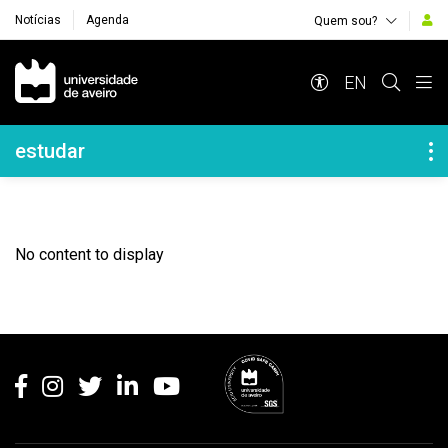
Notícias
Agenda
Quem sou?
Navegação Principal
EN
Navegação Lateral
estudar
No content to display
Rodapé