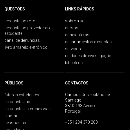
QUESTÕES
LINKS RÁPIDOS
pergunta ao reitor
sobre a ua
pergunta ao provedor do
cursos
estudante
candidaturas
canal de denúncias
departamentos e escolas
livro amarelo eletrónico
serviços
unidades de investigação
biblioteca
PÚBLICOS
CONTACTOS
Campus Universitário de
futuros estudantes
Santiago
estudantes ua
3810-193 Aveiro
estudantes internacionais
Portugal
alumni
+351 234 370 200
pessoas ua
sociedade