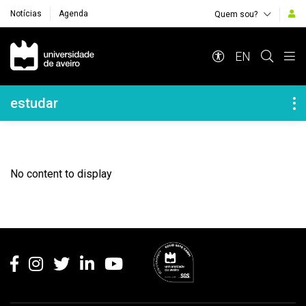
Notícias
Agenda
Quem sou?
Navegação Principal
EN
Navegação Lateral
estudar
No content to display
Rodapé