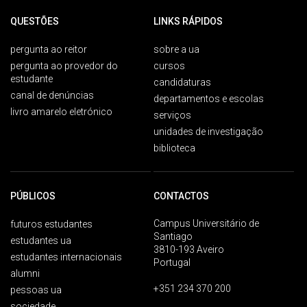
QUESTÕES
LINKS RÁPIDOS
pergunta ao reitor
sobre a ua
pergunta ao provedor do
cursos
estudante
candidaturas
canal de denúncias
departamentos e escolas
livro amarelo eletrónico
serviços
unidades de investigação
biblioteca
PÚBLICOS
CONTACTOS
Campus Universitário de
futuros estudantes
Santiago
estudantes ua
3810-193 Aveiro
estudantes internacionais
Portugal
alumni
+351 234 370 200
pessoas ua
sociedade