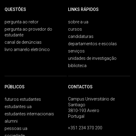
QUESTÕES
LINKS RÁPIDOS
pergunta ao reitor
sobre a ua
pergunta ao provedor do
cursos
estudante
candidaturas
canal de denúncias
departamentos e escolas
livro amarelo eletrónico
serviços
unidades de investigação
biblioteca
PÚBLICOS
CONTACTOS
Campus Universitário de
futuros estudantes
Santiago
estudantes ua
3810-193 Aveiro
estudantes internacionais
Portugal
alumni
+351 234 370 200
pessoas ua
sociedade