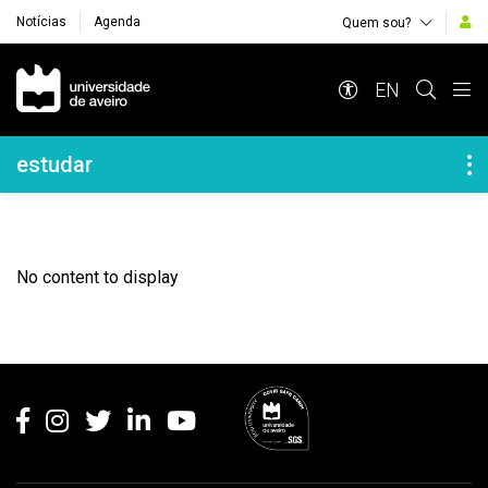
Notícias
Agenda
Quem sou?
Navegação Principal
EN
Navegação Lateral
estudar
No content to display
Rodapé