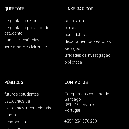
QUESTÕES
LINKS RÁPIDOS
pergunta ao reitor
sobre a ua
pergunta ao provedor do
cursos
estudante
candidaturas
canal de denúncias
departamentos e escolas
livro amarelo eletrónico
serviços
unidades de investigação
biblioteca
PÚBLICOS
CONTACTOS
Campus Universitário de
futuros estudantes
Santiago
estudantes ua
3810-193 Aveiro
estudantes internacionais
Portugal
alumni
+351 234 370 200
pessoas ua
sociedade