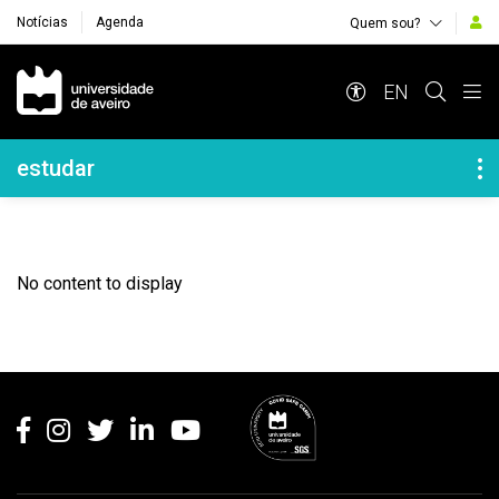
Notícias
Agenda
Quem sou?
Navegação Principal
EN
Navegação Lateral
estudar
No content to display
Rodapé