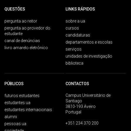
QUESTÕES
LINKS RÁPIDOS
pergunta ao reitor
sobre a ua
pergunta ao provedor do
cursos
estudante
candidaturas
canal de denúncias
departamentos e escolas
livro amarelo eletrónico
serviços
unidades de investigação
biblioteca
PÚBLICOS
CONTACTOS
Campus Universitário de
futuros estudantes
Santiago
estudantes ua
3810-193 Aveiro
estudantes internacionais
Portugal
alumni
+351 234 370 200
pessoas ua
sociedade