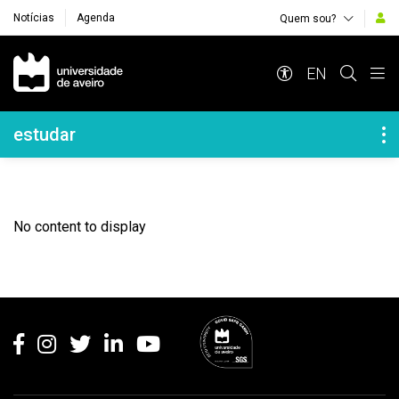
Notícias
Agenda
Quem sou?
Navegação Principal
EN
Navegação Lateral
estudar
No content to display
Rodapé