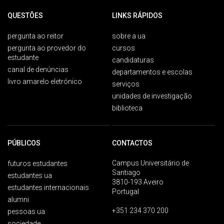
QUESTÕES
LINKS RÁPIDOS
pergunta ao reitor
sobre a ua
pergunta ao provedor do
cursos
estudante
candidaturas
canal de denúncias
departamentos e escolas
livro amarelo eletrónico
serviços
unidades de investigação
biblioteca
PÚBLICOS
CONTACTOS
Campus Universitário de
futuros estudantes
Santiago
estudantes ua
3810-193 Aveiro
estudantes internacionais
Portugal
alumni
+351 234 370 200
pessoas ua
sociedade