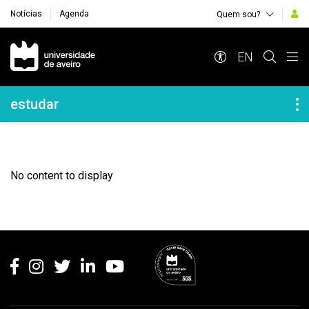
Notícias
Agenda
Quem sou?
Navegação Principal
EN
Navegação Lateral
estudar
No content to display
Rodapé