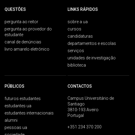
QUESTÕES
LINKS RÁPIDOS
pergunta ao reitor
sobre a ua
pergunta ao provedor do
cursos
estudante
candidaturas
canal de denúncias
departamentos e escolas
livro amarelo eletrónico
serviços
unidades de investigação
biblioteca
PÚBLICOS
CONTACTOS
Campus Universitário de
futuros estudantes
Santiago
estudantes ua
3810-193 Aveiro
estudantes internacionais
Portugal
alumni
+351 234 370 200
pessoas ua
sociedade