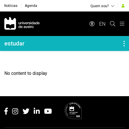
Notícias
Agenda
Quem sou?
Navegação Principal
EN
Navegação Lateral
estudar
No content to display
Rodapé