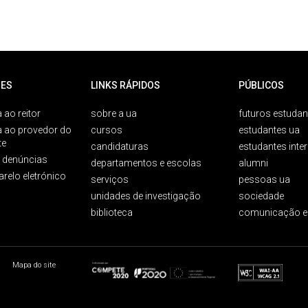
ES
LINKS RÁPIDOS
PÚBLICOS
 ao reitor
sobre a ua
futuros estudan
a ao provedor do
cursos
estudantes ua
te
candidaturas
estudantes inte
e denúncias
departamentos e escolas
alumni
arelo eletrónico
serviços
pessoas ua
unidades de investigação
sociedade
biblioteca
comunicação e
Mapa do site