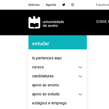
Notícias
Agenda
Futuros e
Navegação Principal
SOBRE 
Navegação Lateral
estudar
No content to display
tu pertences aqui
cursos
candidaturas
apoio ao ensino
apoio ao estudo
estágios e emprego