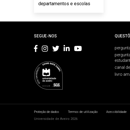
departamentos e escolas
Rodapé
SEGUE-NOS
QUESTÕ
pergunta
pergunt
estudan
canal d
livro am
Proteção de dados
Termos de utilização
Acessibilidade
Universidade de Aveiro 2026