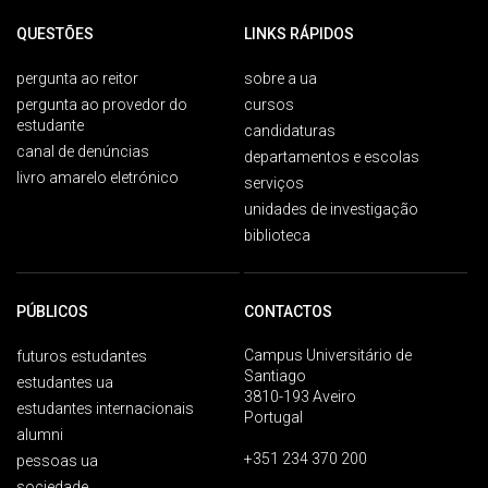
QUESTÕES
LINKS RÁPIDOS
pergunta ao reitor
sobre a ua
pergunta ao provedor do
cursos
estudante
candidaturas
canal de denúncias
departamentos e escolas
livro amarelo eletrónico
serviços
unidades de investigação
biblioteca
PÚBLICOS
CONTACTOS
Campus Universitário de
futuros estudantes
Santiago
estudantes ua
3810-193 Aveiro
estudantes internacionais
Portugal
alumni
+351 234 370 200
pessoas ua
sociedade