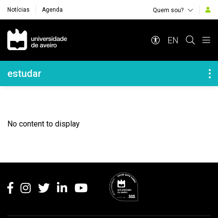
Notícias
Agenda
Quem sou?
Navegação Principal
EN
Navegação Lateral
estudar
No content to display
Rodapé