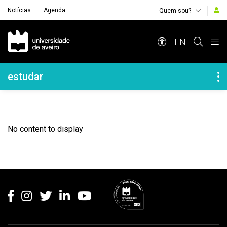
Notícias
Agenda
Quem sou?
Navegação Principal
EN
Navegação Lateral
estudar
No content to display
Rodapé