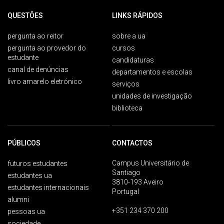
QUESTÕES
LINKS RÁPIDOS
pergunta ao reitor
sobre a ua
pergunta ao provedor do
cursos
estudante
candidaturas
canal de denúncias
departamentos e escolas
livro amarelo eletrónico
serviços
unidades de investigação
biblioteca
PÚBLICOS
CONTACTOS
Campus Universitário de
futuros estudantes
Santiago
estudantes ua
3810-193 Aveiro
estudantes internacionais
Portugal
alumni
+351 234 370 200
pessoas ua
sociedade