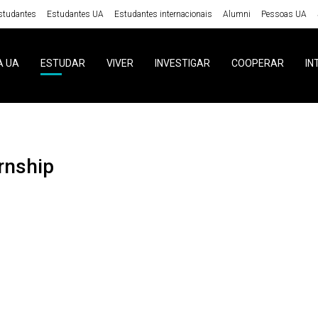
studantes
Estudantes UA
Estudantes internacionais
Alumni
Pessoas UA
A UA
ESTUDAR
VIVER
INVESTIGAR
COOPERAR
IN
ernship