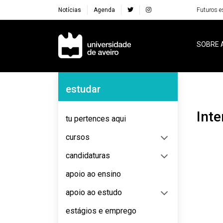
Notícias
Agenda
Futuros e
Navegação Principal
SOBRE 
Navegação Lateral
estudar
int
tu pertences aqui
cursos
candidaturas
apoio ao ensino
apoio ao estudo
estágios e emprego