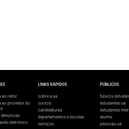
ES
LINKS RÁPIDOS
PÚBLICOS
 ao reitor
sobre a ua
futuros estudan
a ao provedor do
cursos
estudantes ua
te
candidaturas
estudantes inte
e denúncias
departamentos e escolas
alumni
arelo eletrónico
serviços
pessoas ua