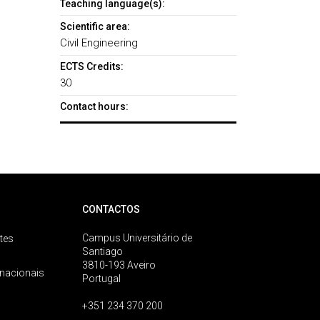
Teaching language(s):
Scientific area:
Civil Engineering
ECTS Credits:
30
Contact hours:
CONTACTOS
Campus Universitário de
tes
Santiago
3810-193 Aveiro
rnacionais
Portugal
+351 234 370 200