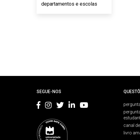
departamentos e escolas
Rodapé
SEGUE-NOS
QUESTÕ
pergunta
pergunt
estudan
canal d
livro am