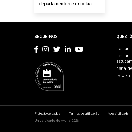
departamentos e escolas
Rodapé
SEGUE-NOS
QUESTÕ
pergunta
pergunt
estudan
canal d
livro am
Proteção de dados
Termos de utilização
Acessibilidade
Universidade de Aveiro 2026