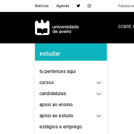
Notícias
Agenda
Futuros e
Navegação Principal
SOBRE 
Navegação Lateral
estudar
No content to display
tu pertences aqui
cursos
candidaturas
apoio ao ensino
apoio ao estudo
estágios e emprego