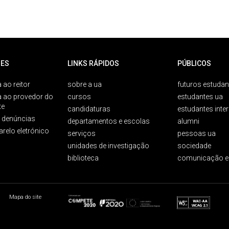
ES
LINKS RÁPIDOS
PÚBLICOS
 ao reitor
sobre a ua
futuros estudan
a ao provedor do
cursos
estudantes ua
te
candidaturas
estudantes inte
e denúncias
departamentos e escolas
alumni
arelo eletrónico
serviços
pessoas ua
unidades de investigação
sociedade
biblioteca
comunicação e
Mapa do site