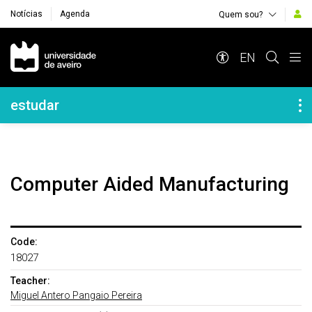
Notícias
Agenda
Quem sou?
Navegação Principal
EN
Navegação Lateral
estudar
Computer Aided Manufacturing
Code:
18027
Teacher:
Miguel Antero Pangaio Pereira