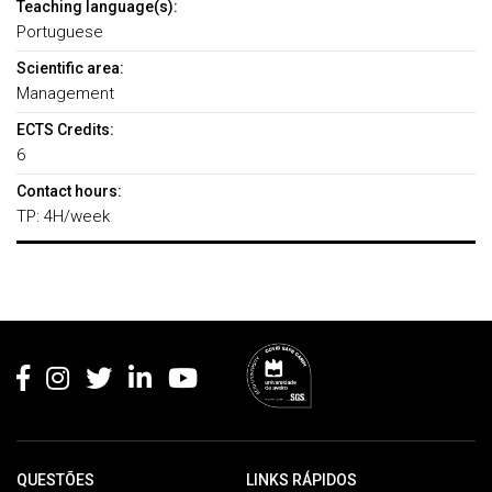
Teaching language(s):
Portuguese
Scientific area:
Management
ECTS Credits:
6
Contact hours:
TP: 4H/week
Rodapé
QUESTÕES
LINKS RÁPIDOS