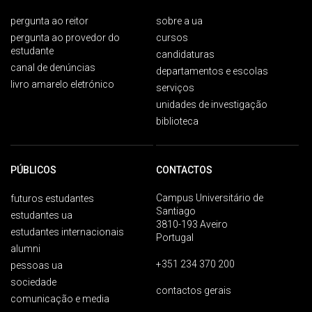
pergunta ao reitor
sobre a ua
pergunta ao provedor do
cursos
estudante
candidaturas
canal de denúncias
departamentos e escolas
livro amarelo eletrónico
serviços
unidades de investigação
biblioteca
PÚBLICOS
CONTACTOS
Campus Universitário de
futuros estudantes
Santiago
estudantes ua
3810-193 Aveiro
estudantes internacionais
Portugal
alumni
+351 234 370 200
pessoas ua
sociedade
contactos gerais
comunicação e media