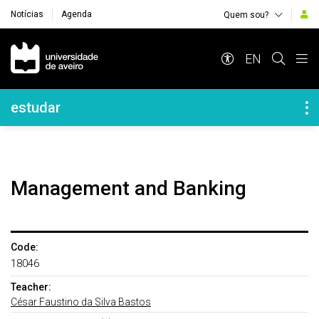
Notícias
Agenda
Quem sou?
Navegação Principal
EN
Navegação Lateral
estudar
Management and Banking
Code:
18046
Teacher:
César Faustino da Silva Bastos