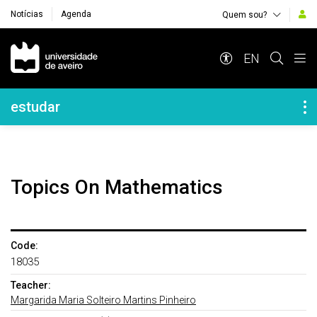
Notícias
Agenda
Quem sou?
Navegação Principal
EN
Navegação Lateral
estudar
Topics On Mathematics
Code:
18035
Teacher:
Margarida Maria Solteiro Martins Pinheiro