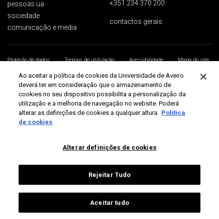
+351 234 370 200
pessoas ua
sociedade
contactos gerais
comunicação e media
Proteção de dados
Termos de utilização
Acessibilidade
Mapa do site
Universidade de Aveiro 2026
Ao aceitar a política de cookies da Universidade de Aveiro
deverá ter em consideração que o armazenamento de
cookies no seu dispositivo possibilita a personalização da
utilização e a melhoria de navegação no website. Poderá
alterar as definições de cookies a qualquer altura.
Política
de cookies
Alterar definições de cookies
Rejeitar Tudo
Aceitar tudo