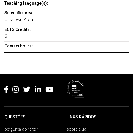
Teaching language(s):
Scientific area:
Unknown Area
ECTS Credits:
6
Contact hours:
Rodapé
QUESTÕES
LINKS RÁPIDOS
pergunta ao reitor
sobre a ua