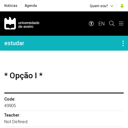
Notícias
Agenda
Quem sou?
Navegação Principal
EN
Navegação Lateral
estudar
* Opção I *
Code:
49905
Teacher:
Not Defined