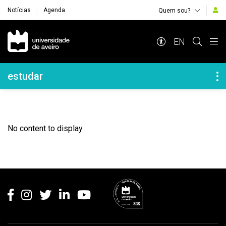
Notícias
Agenda
Quem sou?
Navegação Principal
EN
Navegação Lateral
estudar
No content to display
Rodapé