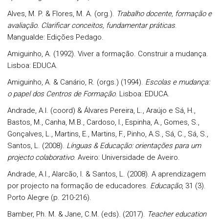
Alves, M. P. & Flores, M. A. (org.).
Trabalho docente, formação e
avaliação. Clarificar conceitos, fundamentar práticas
.
Mangualde: Edições Pedago.
Amiguinho, A. (1992). Viver a formação. Construir a mudança.
Lisboa: EDUCA.
Amiguinho, A. & Canário, R. (orgs.) (1994).
Escolas e mudança:
o papel dos Centros de Formação
. Lisboa: EDUCA.
Andrade, A.I. (coord) & Álvares Pereira, L., Araújo e Sá, H.,
Bastos, M., Canha, M.B., Cardoso, I., Espinha, A., Gomes, S.,
Gonçalves, L., Martins, E., Martins, F., Pinho, A.S., Sá, C., Sá, S.,
Santos, L. (2008).
Línguas & Educação: orientações para um
projecto colaborativo
. Aveiro: Universidade de Aveiro.
Andrade, A.I., Alarcão, I. & Santos, L. (2008). A aprendizagem
por projecto na formação de educadores.
Educação
, 31 (3).
Porto Alegre (p. 210-216).
Bamber, Ph. M. & Jane, C.M. (eds). (2017).
Teacher education