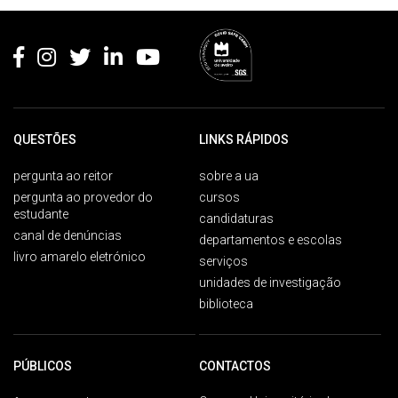
Rodapé
QUESTÕES
LINKS RÁPIDOS
pergunta ao reitor
sobre a ua
pergunta ao provedor do
cursos
estudante
candidaturas
canal de denúncias
departamentos e escolas
livro amarelo eletrónico
serviços
unidades de investigação
biblioteca
PÚBLICOS
CONTACTOS