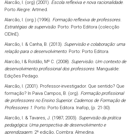
Alarcão, I. (org) (2001).
Escola reflexiva e nova racionalidade
.
Porto Alegre: Artmed.
Alarcão, I. (org.) (1996).
Formação reflexiva de professores.
Estratégias de supervisão
. Porto: Porto Editora (colecção
CIDInE).
Alarcão, I. & Canha, B. (2013).
Supervisão e colaboração: uma
relação para o desenvolvimento
. Porto: Porto Editora.
Alarcão, I & Roldão, Mª C. (2008).
Supervisão. Um contexto de
desenvolvimento profissional dos professores
. Mangualde:
Edições Pedago.
Alarcão, I. (2001). Professor-investigador. Que sentido? Que
formação? In Paiva Campos, B. (org).
Formação profissional
de professores no Ensino Superior. Cadernos de Formação de
Professores 1
. Porto: Porto Editora. Inafop, (p. 21-30).
Alarcão, I. & Tavares, J. (1987; 2003).
Supervisão da prática
pedagógica: Uma perspectiva de desenvolvimento e
aprendizagem
. 2ª edição, Coimbra: Almedina.