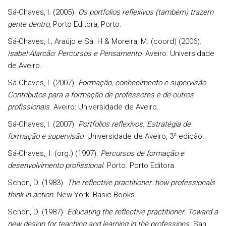
Sá-Chaves, I. (2005).
Os portfolios reflexivos (também) trazem
gente dentro
, Porto Editora, Porto.
Sá-Chaves, I.; Araújo e Sá. H & Moreira, M. (coord) (2006).
Isabel Alarcão: Percursos e Pensamento
. Aveiro: Universidade
de Aveiro.
Sá-Chaves, I. (2007).
Formação, conhecimento e supervisão.
Contributos para a formação de professores e de outros
profissionais
. Aveiro: Universidade de Aveiro.
Sá-Chaves, I. (2007).
Portfolios reflexivos. Estratégia de
formação e supervisão
. Universidade de Aveiro, 3ª edição.
Sá-Chaves,, I. (org.) (1997).
Percursos de formação e
desenvolvimento profissional
. Porto. Porto Editora.
Schön, D. (1983).
The reflective practitioner: how professionals
think in action
. New York: Basic Books.
Schön, D. (1987).
Educating the reflective practitioner. Toward a
new design for teaching and learning in the professions
. San