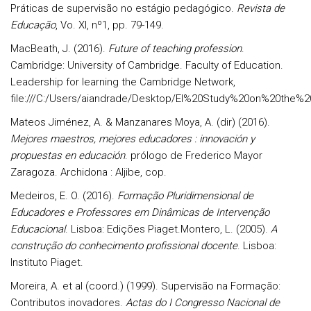
Práticas de supervisão no estágio pedagógico.
Revista de
Educação
, Vo. XI, nº1, pp. 79-149.
MacBeath, J. (2016).
Future of teaching profession
.
Cambridge: University of Cambridge. Faculty of Education.
Leadership for learning the Cambridge Network,
file:///C:/Users/aiandrade/Desktop/EI%20Study%20on%20the%
Mateos Jiménez, A. & Manzanares Moya, A. (dir) (2016).
Mejores maestros, mejores educadores : innovación y
propuestas en educación
. prólogo de Frederico Mayor
Zaragoza. Archidona : Aljibe, cop.
Medeiros, E. O. (2016).
Formação Pluridimensional de
Educadores e Professores em Dinâmicas de Intervenção
Educacional
. Lisboa: Edições Piaget.Montero, L. (2005).
A
construção do conhecimento profissional docente
. Lisboa:
Instituto Piaget.
Moreira, A. et al (coord.) (1999). Supervisão na Formação:
Contributos inovadores.
Actas do I Congresso Nacional de