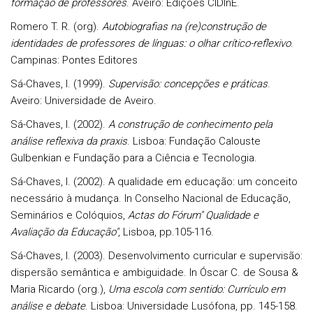
formação de professores
. Aveiro: Edições CIDInE.
Romero T. R. (org).
Autobiografias na (re)construção de
identidades de professores de línguas: o olhar crítico-reflexivo
.
Campinas: Pontes Editores
Sá-Chaves, I. (1999).
Supervisão: concepções e práticas
.
Aveiro: Universidade de Aveiro.
Sá-Chaves, I. (2002).
A construção de conhecimento pela
análise reflexiva da praxis
. Lisboa: Fundação Calouste
Gulbenkian e Fundação para a Ciência e Tecnologia.
Sá-Chaves, I. (2002). A qualidade em educação: um conceito
necessário à mudança. In Conselho Nacional de Educação,
Seminários e Colóquios,
Actas do Fórum" Qualidade e
Avaliação da Educação"
, Lisboa, pp.105-116.
Sá-Chaves, I. (2003). Desenvolvimento curricular e supervisão:
dispersão semântica e ambiguidade. In Óscar C. de Sousa &
Maria Ricardo (org.),
Uma escola com sentido: Currículo em
análise e debate
. Lisboa: Universidade Lusófona, pp. 145-158.