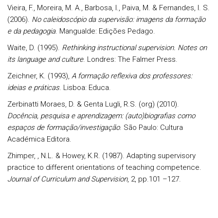
Vieira, F., Moreira, M. A., Barbosa, I., Paiva, M. & Fernandes, I. S.
(2006).
No caleidoscópio da supervisão: imagens da formação
e da pedagogia
. Mangualde: Edições Pedago.
Waite, D. (1995).
Rethinking instructional supervision. Notes on
its language and culture
. Londres: The Falmer Press.
Zeichner, K. (1993),
A formação reflexiva dos professores:
ideias e práticas
. Lisboa: Educa.
Zerbinatti Moraes, D. & Genta Lugli, R.S. (org) (2010).
Docência, pesquisa e aprendizagem: (auto)biografias como
espaços de formação/investigação
. São Paulo: Cultura
Académica Editora.
Zhimper, , N.L. & Howey, K.R. (1987). Adapting supervisory
practice to different orientations of teaching competence.
Journal of Curriculum and Supervision
, 2, pp.101 –127.