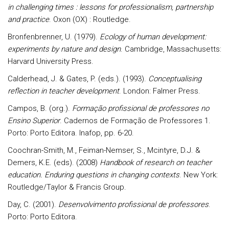
in challenging times : lessons for professionalism, partnership
and practice
. Oxon (OX) : Routledge.
Bronfenbrenner, U. (1979).
Ecology of human development:
experiments by nature and design
. Cambridge, Massachusetts:
Harvard University Press.
Calderhead, J. & Gates, P. (eds.). (1993).
Conceptualising
reflection in teacher development
. London: Falmer Press.
Campos, B. (org.).
Formação profissional de professores no
Ensino Superior
. Cadernos de Formação de Professores 1.
Porto: Porto Editora. Inafop, pp. 6-20.
Coochran-Smith, M., Feiman-Nemser, S., Mcintyre, D.J. &
Demers, K.E. (eds). (2008)
Handbook of research on teacher
education. Enduring questions in changing contexts
. New York:
Routledge/Taylor & Francis Group.
Day, C. (2001).
Desenvolvimento profissional de professores
.
Porto: Porto Editora.