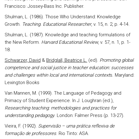
Francisco: Jossey-Bass Inc. Publisher.
Shulman, L. (1986). Those Who Understand: Knowledge
Growth.
Teaching. Educational Researcher
, v. 15, n. 2, p. 4-14.
Shulman, L. (1987). Knowledge and teaching formulations of
the New Reform.
Harvard Educational Review
, v. 57, n. 1, p. 1-
18.
Schwarzer, David
&
Bridglall, Beatrice L.
(ed).
Promoting global
competence and social justice in teacher education: successes
and challenges within local and international context
s
.
Maryland:
Lexington Books
Van Mannen, M. (1999). The Language of Pedagogy and
Primacy of Student Experience. In J. Loughran (ed.),
Researching teaching: methodologies and practices for
understanding pedagogy
. London: Falmer Press (p. 13-27).
Vieira, F. (1992).
Supervisão – uma prática reflexiva de
formação de professores
. Rio Tinto: ASA.