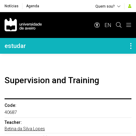
Notícias
Agenda
Quem sou?
Navegação Principal
EN
Navegação Lateral
estudar
Supervision and Training
Code:
40687
Teacher:
Betina da Silva Lopes