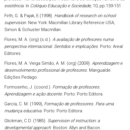
existência
. In
Colóquio Educação e Sociedade
, 10, pp.139-151
Firth, G. & Pajak, E.(1998).
Handbook of research on school
supervision
. New York: Macmillan Library Reference USA,
Simon & Schuster Macmillan.
Flores, M. A. (org) (s.d.).
A avaliação de profesores numa
perspectiva internacional. Sentidos e implicações
. Porto: Areal
Editores.
Flores, M. A. Veiga Simão, A. M. (org) (2009).
Aprendizagem e
desenvolvimento profissional de profesores
. Mangualde:
Edições Pedago.
Formosinho, J. (coord.).
Formação de profesores.
Aprendizagem e ação docente.
Porto: Porto Editora.
García, C. M. (1999),
Formação de professores.
Para uma
mudança educativa
. Porto: Porto Editora.
Glickman, C.D. (1985).
Superv
ision of instruction: a
developmental approach
. Boston: Allyn and Bacon.