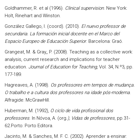
Goldhammer, R. et al (1996).
Clinical supervision
. New York:
Holt, Rinehart and Winston.
González Gallego, I. (coord). (2010).
El nuevo professor de
secundaria. La formación inicial docente en el Marco del
Espacio Europeo de Educación Superior
. Barcelona: Graó.
Grangeat, M. & Gray,, P. (2008). Teaching as a collective work:
analysis, current research and implications for teacher
education.
Journal of Education for Teaching
, Vol. 34, N.º3, pp.
177-189.
Hagreaves, A. (1998).
Os professores em tempos de mudança.
O trabalho e a cultura dos professores na idade pós-moderna
.
Alfragide: McGrawHill.
Huberman, M. (1992),
O ciclo de vida profissional dos
professores
. In Nóvoa, A. (org
.), Vidas de professores
, pp.31-
62.Porto: Porto Editora.
Jacinto, M. & Sanches, M. F. C. (2002). Aprender a ensinar: