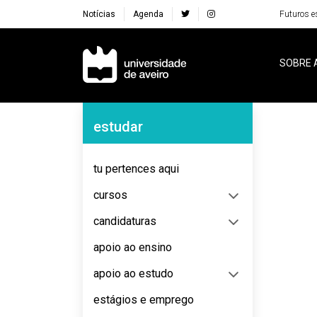
Notícias
Agenda
Futuros e
Navegação Principal
SOBRE 
Navegação Lateral
estudar
No content to display
tu pertences aqui
cursos
candidaturas
apoio ao ensino
apoio ao estudo
estágios e emprego