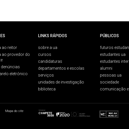
ES
LINKS RÁPIDOS
PÚBLICOS
 ao reitor
sobre a ua
futuros estudan
a ao provedor do
cursos
estudantes ua
te
candidaturas
estudantes inte
e denúncias
departamentos e escolas
alumni
arelo eletrónico
serviços
pessoas ua
unidades de investigação
sociedade
biblioteca
comunicação e
Mapa do site