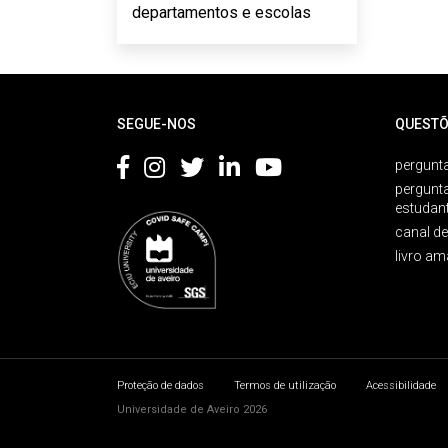
departamentos e escolas
Rodapé
SEGUE-NOS
QUESTÕ
pergunta
pergunt
estudan
canal d
livro am
Proteção de dados
Termos de utilização
Acessibilidade
Universidade de Aveiro 2026