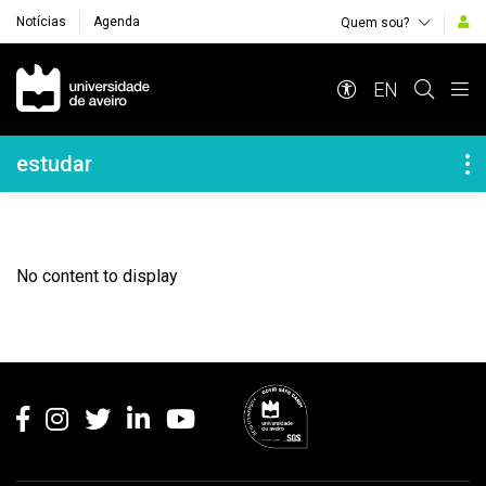
Notícias
Agenda
Quem sou?
Navegação Principal
EN
Navegação Lateral
estudar
No content to display
Rodapé