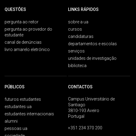
QUESTÕES
LINKS RÁPIDOS
pergunta ao reitor
sobre a ua
pergunta ao provedor do
cursos
estudante
candidaturas
canal de denúncias
departamentos e escolas
livro amarelo eletrónico
serviços
unidades de investigação
biblioteca
PÚBLICOS
CONTACTOS
Campus Universitário de
futuros estudantes
Santiago
estudantes ua
3810-193 Aveiro
estudantes internacionais
Portugal
alumni
+351 234 370 200
pessoas ua
sociedade