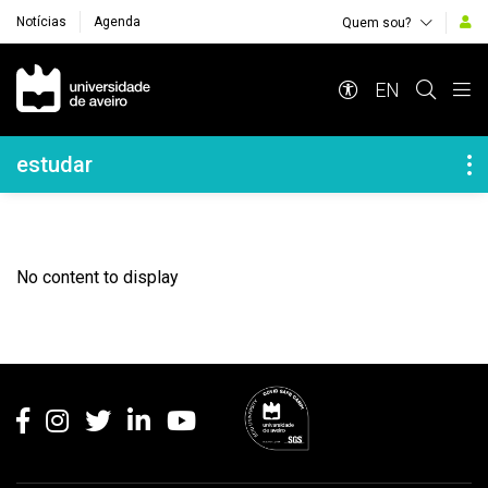
Notícias
Agenda
Quem sou?
Navegação Principal
EN
Navegação Lateral
estudar
No content to display
Rodapé