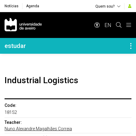
Notícias
Agenda
Quem sou?
Navegação Principal
EN
Navegação Lateral
estudar
Industrial Logistics
Code:
18152
Teacher:
Nuno Alexandre Magalhães Correia