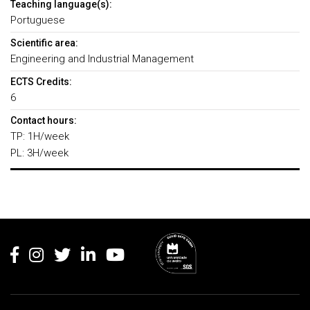
Teaching language(s):
Portuguese
Scientific area:
Engineering and Industrial Management
ECTS Credits:
6
Contact hours:
TP: 1H/week
PL: 3H/week
Rodapé