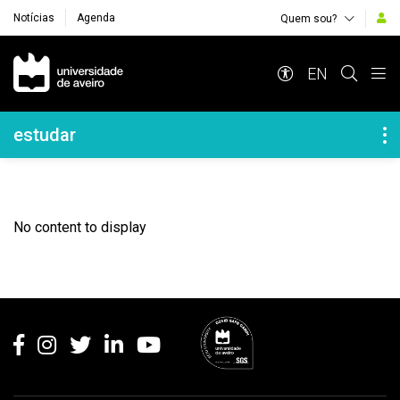
Notícias
Agenda
Quem sou?
Navegação Principal
EN
Navegação Lateral
estudar
No content to display
Rodapé