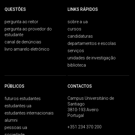
QUESTÕES
LINKS RÁPIDOS
pergunta ao reitor
sobre a ua
pergunta ao provedor do
cursos
estudante
candidaturas
canal de denúncias
departamentos e escolas
livro amarelo eletrónico
serviços
unidades de investigação
biblioteca
PÚBLICOS
CONTACTOS
Campus Universitário de
futuros estudantes
Santiago
estudantes ua
3810-193 Aveiro
estudantes internacionais
Portugal
alumni
+351 234 370 200
pessoas ua
sociedade