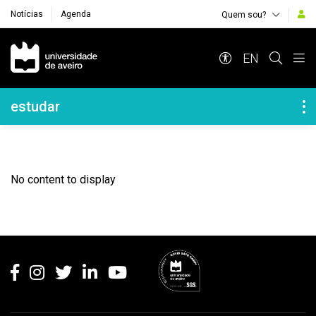
Notícias
Agenda
Quem sou?
Navegação Principal
EN
Navegação Lateral
estudar
No content to display
Rodapé