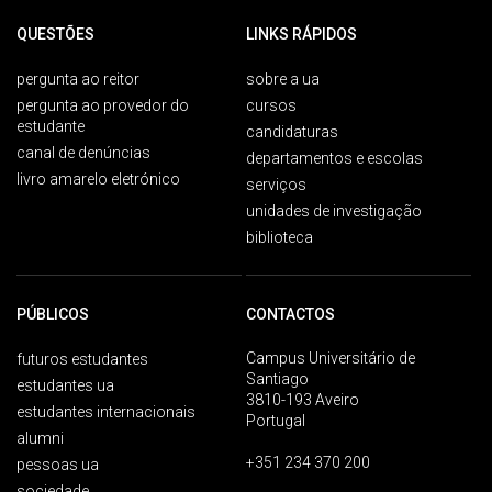
QUESTÕES
LINKS RÁPIDOS
pergunta ao reitor
sobre a ua
pergunta ao provedor do
cursos
estudante
candidaturas
canal de denúncias
departamentos e escolas
livro amarelo eletrónico
serviços
unidades de investigação
biblioteca
PÚBLICOS
CONTACTOS
Campus Universitário de
futuros estudantes
Santiago
estudantes ua
3810-193 Aveiro
estudantes internacionais
Portugal
alumni
+351 234 370 200
pessoas ua
sociedade