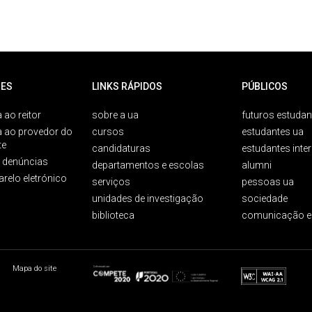
ES
LINKS RÁPIDOS
PÚBLICOS
 ao reitor
sobre a ua
futuros estudan
a ao provedor do
cursos
estudantes ua
te
candidaturas
estudantes inte
e denúncias
departamentos e escolas
alumni
arelo eletrónico
serviços
pessoas ua
unidades de investigação
sociedade
biblioteca
comunicação e
Mapa do site