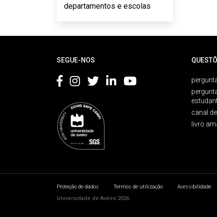
departamentos e escolas
Rodapé
SEGUE-NOS
QUESTÕ
pergunta
pergunt
estudan
canal d
livro am
Proteção de dados
Termos de utilização
Acessibilidade
Universidade de Aveiro 2026