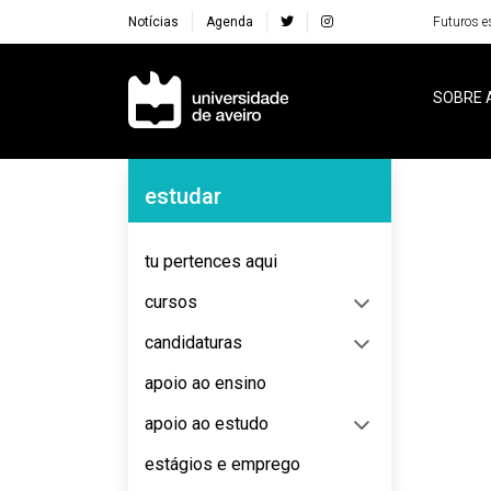
Notícias
Agenda
Futuros e
Navegação Principal
SOBRE 
Navegação Lateral
estudar
No content to display
tu pertences aqui
cursos
candidaturas
apoio ao ensino
apoio ao estudo
estágios e emprego