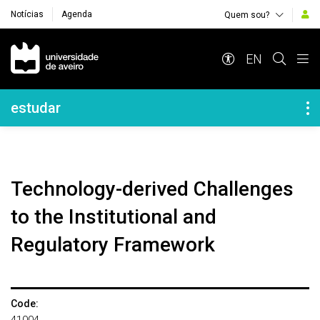
Notícias
Agenda
Quem sou?
Navegação Principal
EN
Navegação Lateral
estudar
Technology-derived Challenges
to the Institutional and
Regulatory Framework
Code: