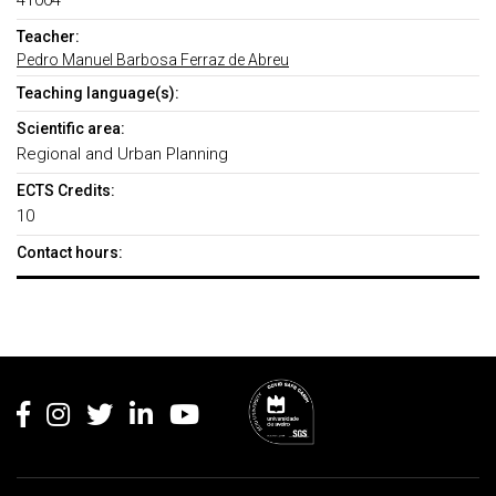
41004
Teacher:
Pedro Manuel Barbosa Ferraz de Abreu
Teaching language(s):
Scientific area:
Regional and Urban Planning
ECTS Credits:
10
Contact hours:
Rodapé