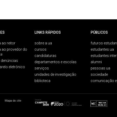
ES
LINKS RÁPIDOS
PÚBLICOS
 ao reitor
sobre a ua
futuros estudan
a ao provedor do
cursos
estudantes ua
te
candidaturas
estudantes inte
e denúncias
departamentos e escolas
alumni
arelo eletrónico
serviços
pessoas ua
unidades de investigação
sociedade
biblioteca
comunicação e
Mapa do site