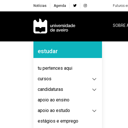
Notícias
Agenda
Futuros e
Navegação Principal
SOBRE 
Navegação Lateral
estudar
No content to display
tu pertences aqui
cursos
candidaturas
apoio ao ensino
apoio ao estudo
estágios e emprego