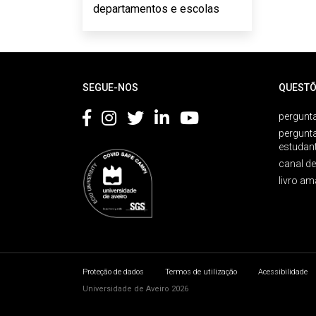
departamentos e escolas
Rodapé
SEGUE-NOS
QUESTÕ
pergunta
pergunt
estudan
canal d
livro am
Proteção de dados
Termos de utilização
Acessibilidade
Universidade de Aveiro 2026