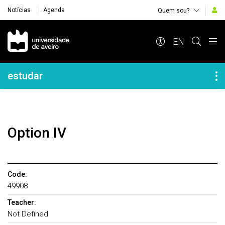
Notícias
Agenda
Quem sou?
Navegação Principal
EN
Navegação Lateral
estudar
Option IV
Code:
49908
Teacher:
Not Defined