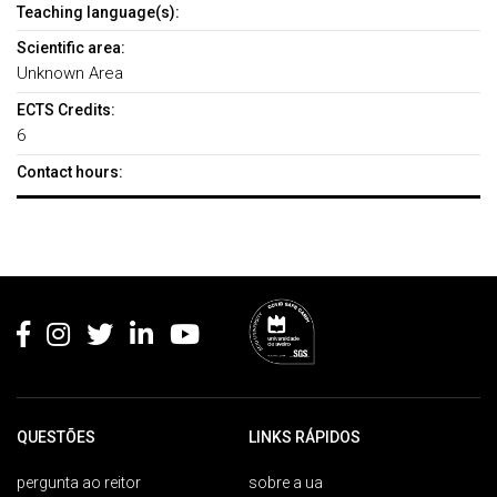
Teaching language(s):
Scientific area:
Unknown Area
ECTS Credits:
6
Contact hours:
Rodapé
QUESTÕES
LINKS RÁPIDOS
pergunta ao reitor
sobre a ua