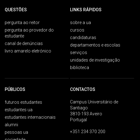
QUESTÕES
LINKS RÁPIDOS
pergunta ao reitor
sobre a ua
pergunta ao provedor do
cursos
estudante
candidaturas
canal de denúncias
departamentos e escolas
livro amarelo eletrónico
serviços
unidades de investigação
biblioteca
PÚBLICOS
CONTACTOS
Campus Universitário de
futuros estudantes
Santiago
estudantes ua
3810-193 Aveiro
estudantes internacionais
Portugal
alumni
+351 234 370 200
pessoas ua
sociedade