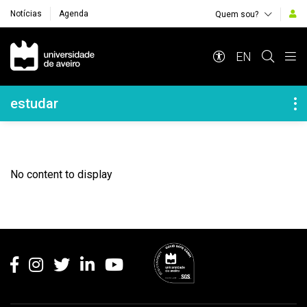
Notícias
Agenda
Quem sou?
Navegação Principal
EN
Navegação Lateral
estudar
No content to display
Rodapé