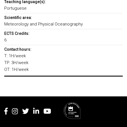
Teaching language(s):
Portuguese
Scientific area:
Meteorology and Physical Oceanography
ECTS Credits:
6
Contact hours:
T: 1H/week
TP: 3H/week
OT: 1H/week
Rodapé