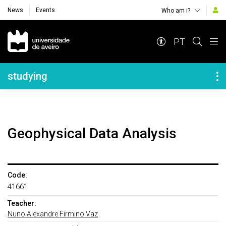
News
Events
Who am i?
Navegação Principal
PT
Navegação Lateral
studying
Geophysical Data Analysis
Code:
41661
Teacher:
Nuno Alexandre Firmino Vaz