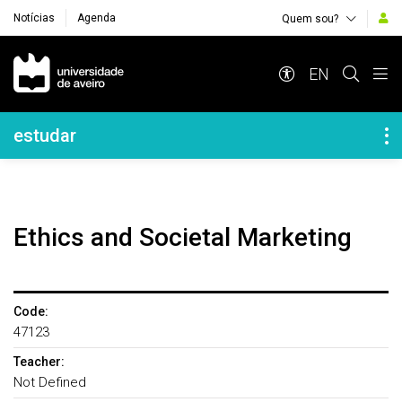
Notícias
Agenda
Quem sou?
Navegação Principal
EN
Navegação Lateral
estudar
Ethics and Societal Marketing
Code:
47123
Teacher:
Not Defined