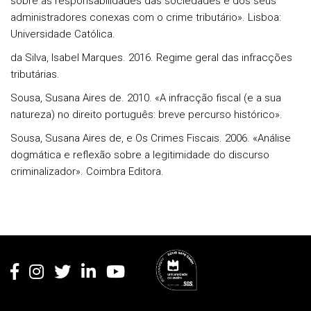
sobre as responsabilidades das sociedades e dos seus
administradores conexas com o crime tributário». Lisboa:
Universidade Católica.
da Silva, Isabel Marques. 2016. Regime geral das infracções
tributárias.
Sousa, Susana Aires de. 2010. «A infracção fiscal (e a sua
natureza) no direito português: breve percurso histórico».
Sousa, Susana Aires de, e Os Crimes Fiscais. 2006. «Análise
dogmática e reflexão sobre a legitimidade do discurso
criminalizador». Coimbra Editora.
Rodapé