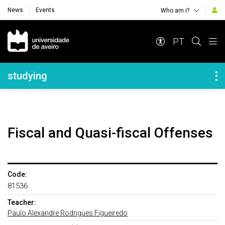
News
Events
Who am i?
Navegação Principal
PT
Navegação Lateral
studying
Fiscal and Quasi-fiscal Offenses
Code:
81536
Teacher:
Paulo Alexandre Rodrigues Figueiredo