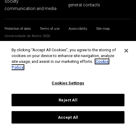
society
general contacts
communication and media
Protection of data
Terms of use
Accessibility
Site map
Universidade de Aveiro 2026
By clicking “Accept All Cookies”, you agree to the storing of
cookies on your device to enhance site navigation, analyze
site usage, and assist in our marketing efforts.
Cookie
Policy
Cookies Settings
Reject All
Accept All