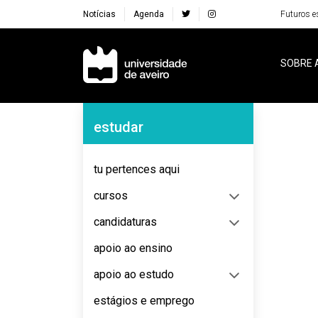
Notícias
Agenda
Futuros e
Navegação Principal
SOBRE 
Navegação Lateral
estudar
No content to display
tu pertences aqui
cursos
candidaturas
apoio ao ensino
apoio ao estudo
estágios e emprego