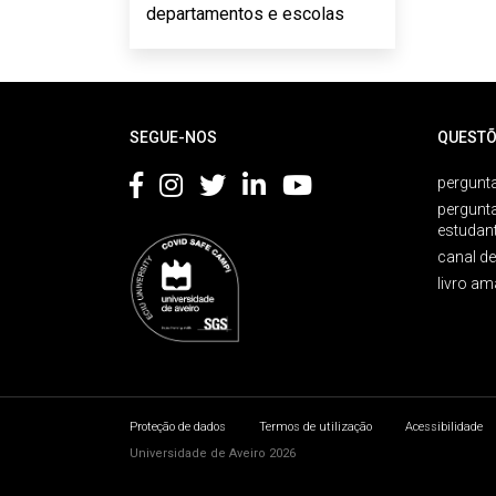
departamentos e escolas
Rodapé
SEGUE-NOS
QUESTÕ
pergunta
pergunt
estudan
canal d
livro am
Proteção de dados
Termos de utilização
Acessibilidade
Universidade de Aveiro 2026