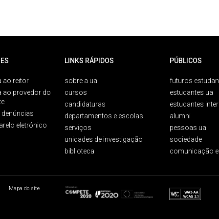
ES
LINKS RÁPIDOS
PÚBLICOS
 ao reitor
sobre a ua
futuros estudan
a ao provedor do
cursos
estudantes ua
te
candidaturas
estudantes inte
e denúncias
departamentos e escolas
alumni
arelo eletrónico
serviços
pessoas ua
unidades de investigação
sociedade
biblioteca
comunicação e
Mapa do site