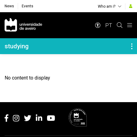
News
Events
Who am i?
Navegação Principal
PT
Navegação Lateral
studying
No content to display
Rodapé