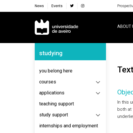
News
Events
Prospecti
Navegação Principal
ABOUT 
Navegação Lateral
studying
Tex
you belong here
courses
Objec
applications
In this 
teaching support
both at
study support
underli
internships and employment