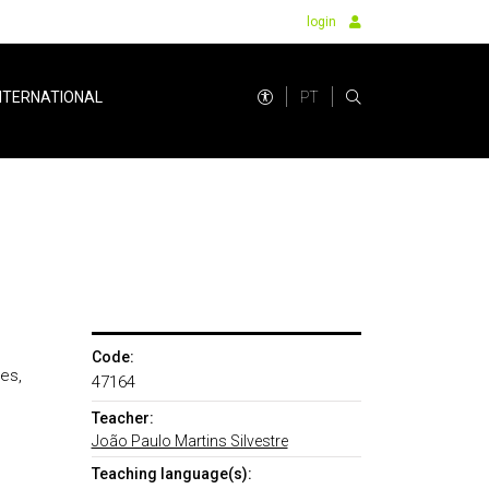
login
PT
NTERNATIONAL
Code:
es,
47164
Teacher:
João Paulo Martins Silvestre
Teaching language(s):