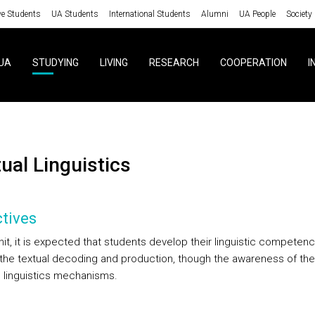
ve Students
UA Students
International Students
Alumni
UA People
Society
UA
STUDYING
LIVING
RESEARCH
COOPERATION
I
tual Linguistics
tives
unit, it is expected that students develop their linguistic competenc
 the textual decoding and production, though the awareness of the
e linguistics mechanisms.