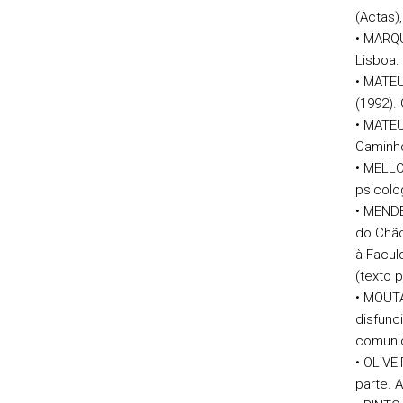
(Actas),
• MARQU
Lisboa:
• MATEU
(1992).
• MATEU
Caminh
• MELLO
psicolo
• MENDE
do Chã
à Facul
(texto p
• MOUTA
disfunc
comunic
• OLIVE
parte. 