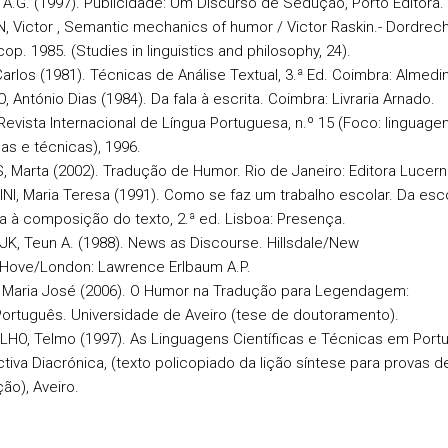
, A.G. (1997). Publicidade: Um Discurso de Sedução, Porto Editora.
N, Victor , Semantic mechanics of humor / Victor Raskin.- Dordrecht
cop. 1985. (Studies in linguistics and philosophy, 24).
Carlos (1981). Técnicas de Análise Textual, 3.ª Ed. Coimbra: Almedi
O, António Dias (1984). Da fala à escrita. Coimbra: Livraria Arnado.
 Revista Internacional de Língua Portuguesa, n.º 15 (Foco: linguage
cas e técnicas), 1996.
, Marta (2002). Tradução de Humor. Rio de Janeiro: Editora Lucern
INI, Maria Teresa (1991). Como se faz um trabalho escolar. Da esc
 à composição do texto, 2.ª ed. Lisboa: Presença.
IJK, Teun A. (1988). News as Discourse. Hillsdale/New
Hove/London: Lawrence Erlbaum A.P.
, Maria José (2006). O Humor na Tradução para Legendagem:
Português. Universidade de Aveiro (tese de doutoramento).
LHO, Telmo (1997). As Linguagens Científicas e Técnicas em Port
tiva Diacrónica, (texto policopiado da lição síntese para provas d
ão), Aveiro.