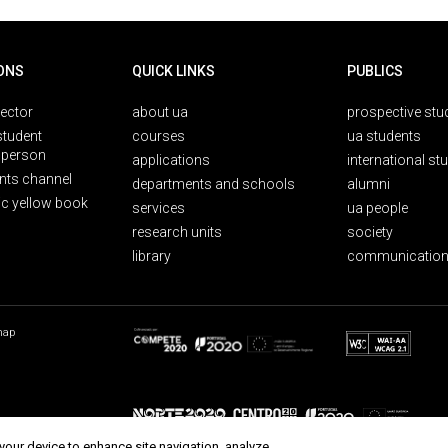
ONS
QUICK LINKS
PUBLICS
rector
about ua
prospective stu
student
courses
ua students
person
applications
international st
nts channel
departments and schools
alumni
ic yellow book
services
ua people
research units
society
library
communication
map
 your device to enhance site navigation, analyze