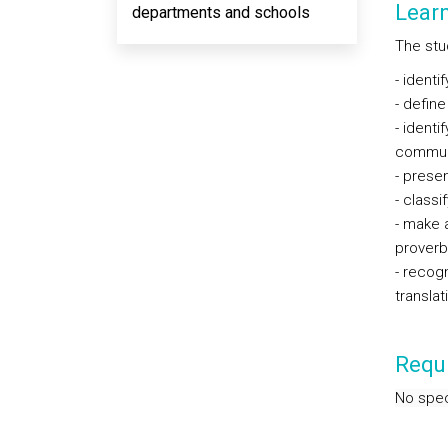
Lear
departments and schools
The stu
- identi
- define
- identi
commun
- presen
- classi
- make a
proverbi
- recogn
translat
Requi
No speci