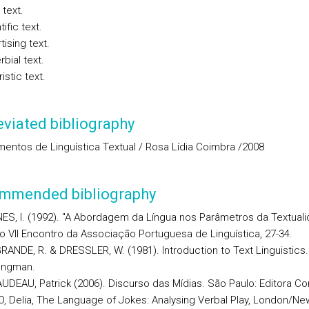
 text.
tific text.
tising text.
rbial text.
stic text.
viated bibliography
entos de Linguística Textual / Rosa Lídia Coimbra /2008
mmended bibliography
ES, I. (1992). "A Abordagem da Língua nos Parâmetros da Textuali
o VII Encontro da Associação Portuguesa de Linguística, 27-34.
RANDE, R. & DRESSLER, W. (1981). Introduction to Text Linguistics
ongman.
UDEAU, Patrick (2006). Discurso das Mídias. São Paulo: Editora Co
O, Delia, The Language of Jokes: Analysing Verbal Play, London/Ne