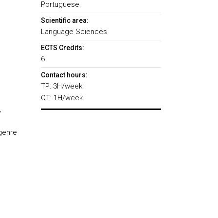
Portuguese
Scientific area:
Language Sciences
ECTS Credits:
6
Contact hours:
TP: 3H/week
OT: 1H/week
,
 genre