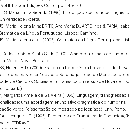
 Vol.II. Lisboa: Edições Colibri, pp. 445-470.
ES, Maria Emília Ricardo (1996). Introdução aos Estudos Linguístic
 Universidade Aberta.
S, Maria Helena Mira; BRITO, Ana Maria; DUARTE, Inês & FARIA, Isab
 Gramática da Língua Portuguesa. Lisboa: Caminho.
S, Maria Helena et al. (2003). Gramática da Língua Portuguesa. Lis
o.
, Carlos Espírito Santo S. de (2000). A anedota: ensaio de humor e
gia. Venda Nova: Bertrand.
S, Helena V. D. (2000). Estudo da Recorrência Proverbial: de "Lev
o a Todos os Nomes" de José Saramago. Tese de Mestrado apre
dade de Ciências Sociais e Humanas da Universidade Nova de Lis
olicopiado).
, Margarida Amélia de Sá Vieira (1996). Linguagem, transgressão 
ionalidade: uma abordagem enunciativo-pragmática do humor na
ação verbal (dissertação de mestrado policopiada), Univ. Porto.
IRA, Henrique J.C. (1995). Elementos de Gramática da Comunicação
Aveiro: FEDRAVE.