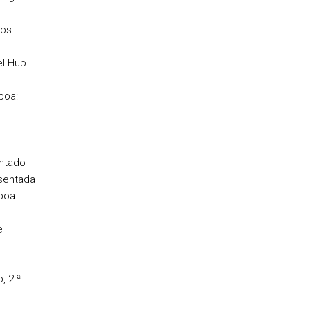
os.
el Hub
boa:
antado
sentada
boa
e
, 2.ª