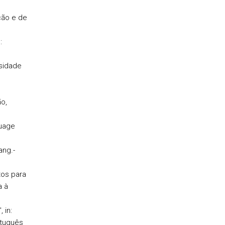
ção e de
:
rsidade
o,
guage
ang.-
tos para
a à
 in:
rtuguês