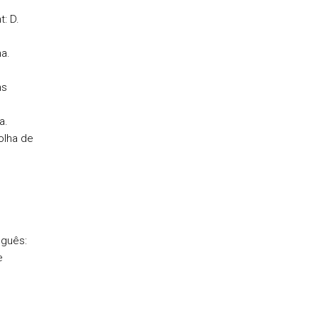
: D.
na.
ns
a.
olha de
uguês:
e