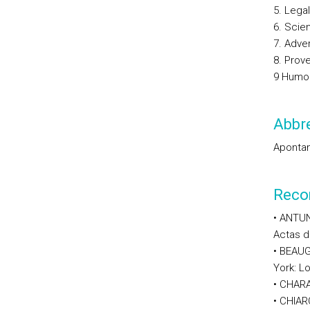
5. Legal
6. Scien
7. Adver
8. Prove
9 Humori
Abbre
Apontam
Reco
• ANTUN
Actas d
• BEAUG
York: L
• CHARA
• CHIAR