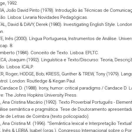
ge, 1992.
IA, João David Pinto (1978). Introdução às Técnicas de Comunica
ão. Lisboa: Livraria Novidades Pedagógicas.
AL, David & DAVY, Derek (1980). Investigating English Style. London
n.
E, Inês (2000). Língua Portuguesa, Instrumentos de Análise. Unive
cap. 8.
Umberto (1984). Conceito de Texto. Lisboa: EPLTC.
CA, Joaquim (1992). Linguística e Texto/Discurso: Teoria, Descriçã
ão. Lisboa: ICALP.
R, Roger; HODGE, Bob; KRESS, Gunther & TREW, Tony (1979). Lan
trol. London: Routledge & Kegan Paul.
 Candace D. (1988). Irony, humor: critical paradigms / Candace D. L
re: The Johns Hopkins University Press.
, Ana Cristina Macário (1992). Texto Proverbial Português - Elemen
lise semântica e pragmática. Tese de Doutoramento apresentad
de de Letras de Coimbra (texto policopiado).
 Ana Cristina M. (1996). "Semântica lexical e Interpretação Textual",
 Inês & LEIRIA, Isabel (orgs.). Congresso Internacional sobre o Po