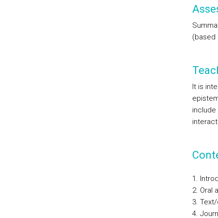
Asse
Summati
(based 
Teac
It is in
epistem
include
interac
Cont
1. Intro
2. Oral
3. Text/
4. Journ