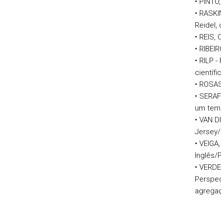
• PINTO
• RASKI
Reidel, 
• REIS, 
• RIBEIR
• RILP -
científi
• ROSAS
• SERAF
um tema
• VAN D
Jersey/
• VEIGA
Inglês/
• VERDE
Perspec
agregaç