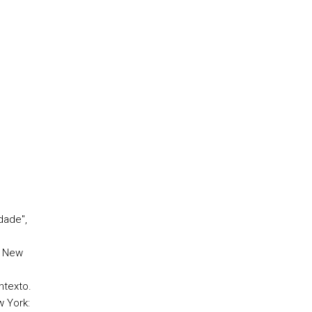
dade",
. New
ntexto.
w York: