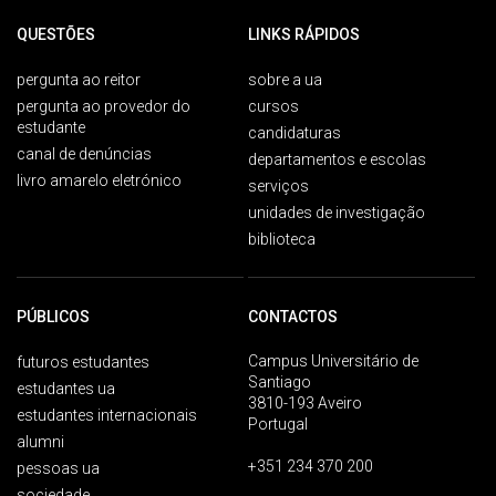
QUESTÕES
LINKS RÁPIDOS
pergunta ao reitor
sobre a ua
pergunta ao provedor do
cursos
estudante
candidaturas
canal de denúncias
departamentos e escolas
livro amarelo eletrónico
serviços
unidades de investigação
biblioteca
PÚBLICOS
CONTACTOS
Campus Universitário de
futuros estudantes
Santiago
estudantes ua
3810-193 Aveiro
estudantes internacionais
Portugal
alumni
+351 234 370 200
pessoas ua
sociedade