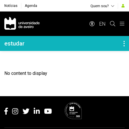
Notícias
Agenda
Quem sou?
Navegação Principal
EN
Navegação Lateral
estudar
No content to display
Rodapé