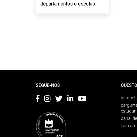
departamentos e escolas
Rodapé
SEGUE-NOS
QUESTÕ
pergunta
pergunt
estudan
canal d
livro am