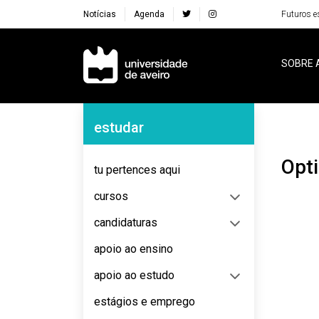
Notícias
Agenda
Futuros e
Navegação Principal
SOBRE 
Navegação Lateral
estudar
Opt
tu pertences aqui
cursos
candidaturas
apoio ao ensino
apoio ao estudo
estágios e emprego