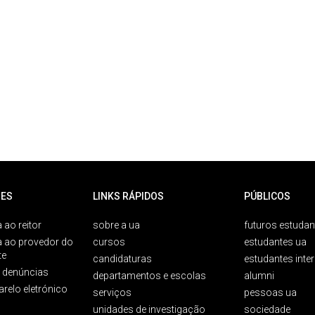
ES
LINKS RÁPIDOS
PÚBLICOS
 ao reitor
sobre a ua
futuros estudan
a ao provedor do
cursos
estudantes ua
te
candidaturas
estudantes inte
e denúncias
departamentos e escolas
alumni
arelo eletrónico
serviços
pessoas ua
unidades de investigação
sociedade