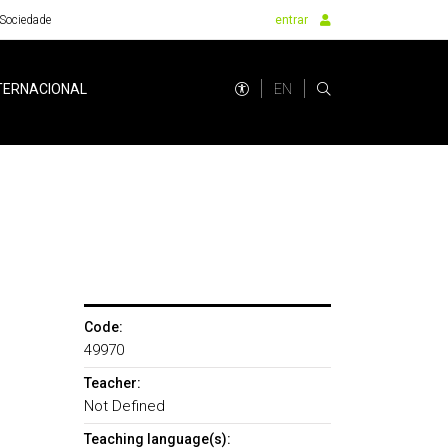
Sociedade
entrar
EN
TERNACIONAL
Code:
49970
Teacher:
Not Defined
Teaching language(s):