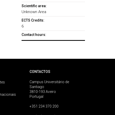
Scientific area:
Unknown Area
ECTS Credits:
6
Contact hours:
CONTACTOS
Campus Universitário de
tes
Santiago
3810-193 Aveiro
rnacionais
Portugal
+351 234 370 200