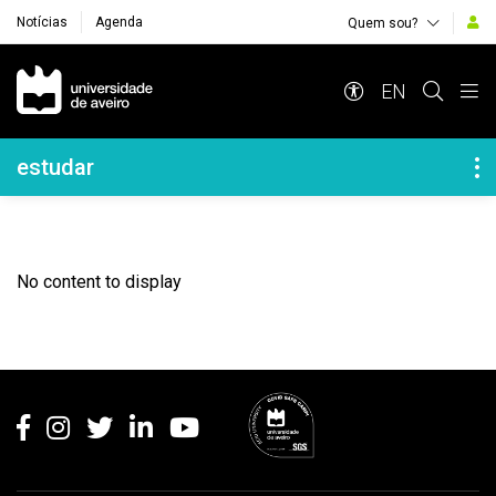
Notícias
Agenda
Quem sou?
Navegação Principal
EN
Navegação Lateral
estudar
No content to display
Rodapé