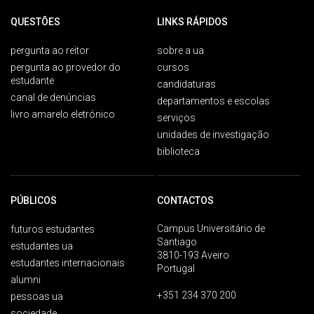
QUESTÕES
LINKS RÁPIDOS
pergunta ao reitor
sobre a ua
pergunta ao provedor do
cursos
estudante
candidaturas
canal de denúncias
departamentos e escolas
livro amarelo eletrónico
serviços
unidades de investigação
biblioteca
PÚBLICOS
CONTACTOS
Campus Universitário de
futuros estudantes
Santiago
estudantes ua
3810-193 Aveiro
estudantes internacionais
Portugal
alumni
+351 234 370 200
pessoas ua
sociedade