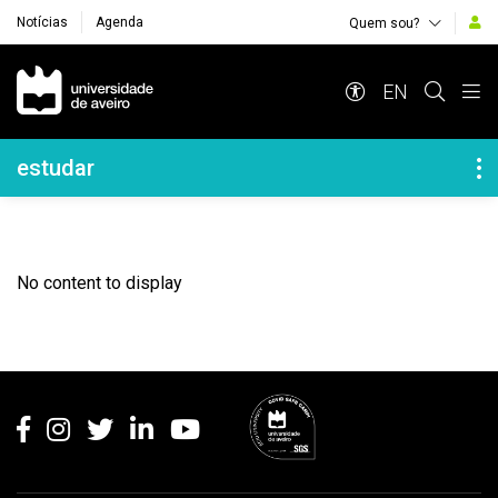
Notícias
Agenda
Quem sou?
Navegação Principal
EN
Navegação Lateral
estudar
No content to display
Rodapé