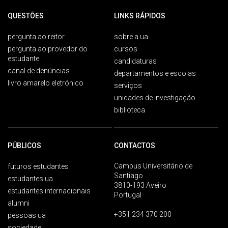
QUESTÕES
LINKS RÁPIDOS
pergunta ao reitor
sobre a ua
pergunta ao provedor do
cursos
estudante
candidaturas
canal de denúncias
departamentos e escolas
livro amarelo eletrónico
serviços
unidades de investigação
biblioteca
PÚBLICOS
CONTACTOS
Campus Universitário de
futuros estudantes
Santiago
estudantes ua
3810-193 Aveiro
estudantes internacionais
Portugal
alumni
+351 234 370 200
pessoas ua
sociedade