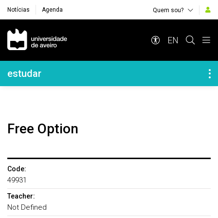
Notícias
Agenda
Quem sou?
Navegação Principal
EN
Navegação Lateral
estudar
Free Option
Code:
49931
Teacher:
Not Defined