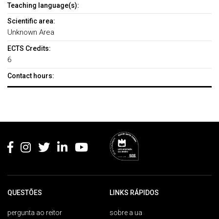
Teaching language(s):
Scientific area:
Unknown Area
ECTS Credits:
6
Contact hours:
Rodapé
QUESTÕES
LINKS RÁPIDOS
pergunta ao reitor
sobre a ua