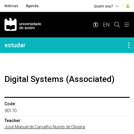
Notícias
Agenda
Quem sou?
Navegação Principal
EN
Navegação Lateral
estudar
Digital Systems (Associated)
Code:
90170
Teacher:
José Manuel de Carvalho Nunes de Oliveira