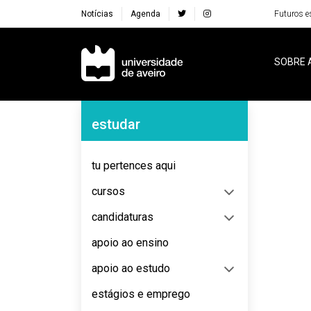
Notícias
Agenda
Futuros e
Navegação Principal
SOBRE 
Navegação Lateral
estudar
No content to display
tu pertences aqui
cursos
candidaturas
apoio ao ensino
apoio ao estudo
estágios e emprego