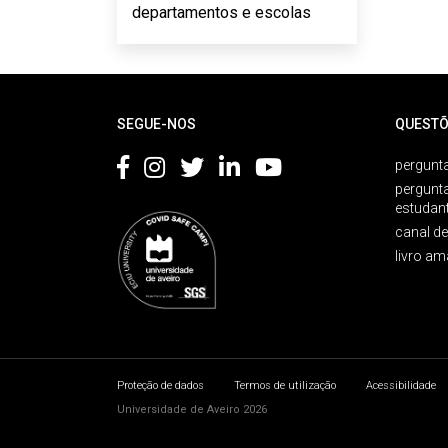
departamentos e escolas
Rodapé
SEGUE-NOS
QUESTÕ
pergunta
pergunt
estudan
canal d
livro am
Proteção de dados
Termos de utilização
Acessibilidade
Universidade de Aveiro 2026