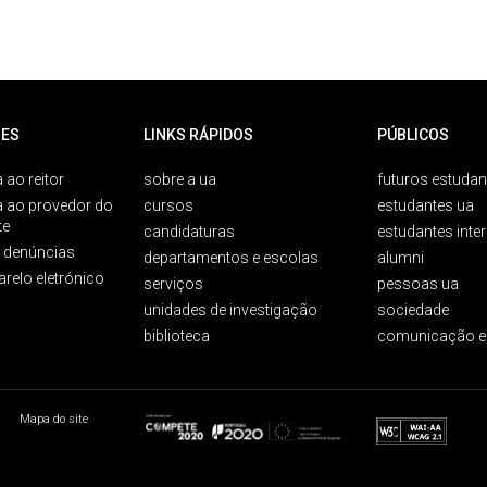
ES
LINKS RÁPIDOS
PÚBLICOS
 ao reitor
sobre a ua
futuros estudan
a ao provedor do
cursos
estudantes ua
te
candidaturas
estudantes inte
e denúncias
departamentos e escolas
alumni
arelo eletrónico
serviços
pessoas ua
unidades de investigação
sociedade
biblioteca
comunicação e
Mapa do site