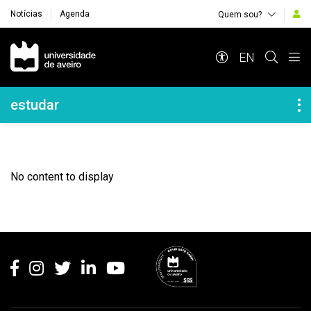
Notícias
Agenda
Quem sou?
Navegação Principal
EN
Navegação Lateral
estudar
No content to display
Rodapé