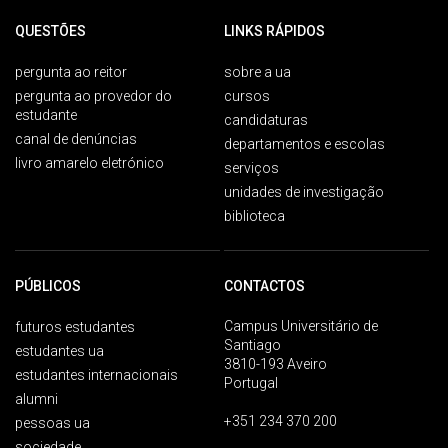
QUESTÕES
LINKS RÁPIDOS
pergunta ao reitor
sobre a ua
pergunta ao provedor do
cursos
estudante
candidaturas
canal de denúncias
departamentos e escolas
livro amarelo eletrónico
serviços
unidades de investigação
biblioteca
PÚBLICOS
CONTACTOS
Campus Universitário de
futuros estudantes
Santiago
estudantes ua
3810-193 Aveiro
estudantes internacionais
Portugal
alumni
+351 234 370 200
pessoas ua
sociedade