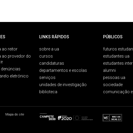
ES
LINKS RÁPIDOS
PÚBLICOS
 ao reitor
sobre a ua
futuros estudan
a ao provedor do
cursos
estudantes ua
te
candidaturas
estudantes inte
e denúncias
departamentos e escolas
alumni
arelo eletrónico
serviços
pessoas ua
unidades de investigação
sociedade
biblioteca
comunicação e
Mapa do site