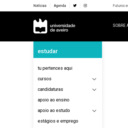
Notícias
Agenda
Futuros e
Navegação Principal
SOBRE 
Navegação Lateral
estudar
No content to display
tu pertences aqui
cursos
candidaturas
apoio ao ensino
apoio ao estudo
estágios e emprego