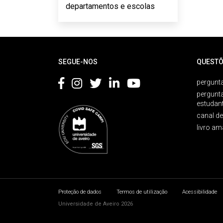
departamentos e escolas
Rodapé
SEGUE-NOS
QUESTÕ
pergunta
pergunt
estudan
canal d
livro am
Proteção de dados
Termos de utilização
Acessibilidade
Universidade de Aveiro 2026