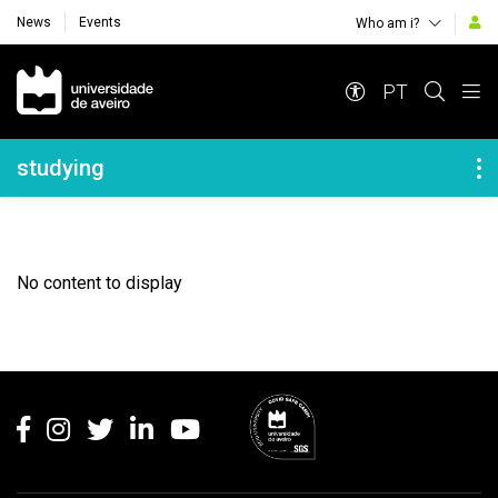
News
Events
Who am i?
Navegação Principal
PT
Navegação Lateral
studying
No content to display
Rodapé